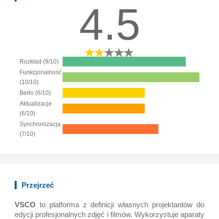
4.5
Rozkład (9/10)
Funkcjonalność
(10/10)
Berło (6/10)
Aktualizacje
(6/10)
Synchronizacja
(7/10)
Przejrzeć
VSCO
to platforma z definicji własnych projektantów do
edycji profesjonalnych zdjęć i filmów. Wykorzystuje aparaty