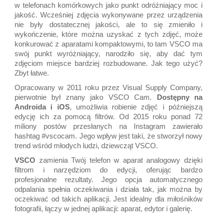
w telefonach komórkowych jako punkt odróżniający moc i
jakość. Wcześniej zdjęcia wykonywane przez urządzenia
nie były dostatecznej jakości, ale to się zmieniło i
wykończenie, które można uzyskać z tych zdjęć, może
konkurować z aparatami kompaktowymi, to tam VSCO ma
swój punkt wyróżniający, narodziło się, aby dać tym
zdjęciom miejsce bardziej rozbudowane. Jak tego użyć?
Zbyt łatwe.
Opracowany w 2011 roku przez Visual Supply Company,
pierwotnie był znany jako VSCO Cam.
Dostępny na
Androida i iOS
, umożliwia robienie zdjęć i późniejszą
edycję ich za pomocą filtrów. Od 2015 roku ponad 72
miliony postów przesłanych na Instagram zawierało
hashtag #vscocam. Jego wpływ jest taki, że stworzył nowy
trend wśród młodych ludzi, dziewcząt VSCO.
VSCO
zamienia Twój telefon w aparat analogowy dzięki
filtrom i narzędziom do edycji, oferując bardzo
profesjonalne rezultaty. Jego opcja automatycznego
odpalania spełnia oczekiwania i działa tak, jak można by
oczekiwać od takich aplikacji. Jest idealny dla miłośników
fotografii, łączy w jednej aplikacji: aparat, edytor i galerię.