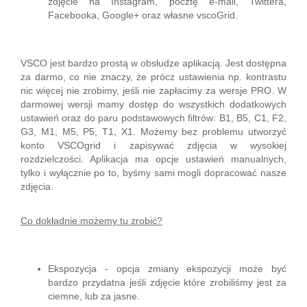
zdjęcie na Instagram, pocztę e-mail, Twittera,
Facebooka, Google+ oraz własne vscoGrid.
VSCO jest bardzo prostą w obsłudze aplikacją. Jest dostępna
za darmo, co nie znaczy, że prócz ustawienia np. kontrastu
nic więcej nie zrobimy, jeśli nie zapłacimy za wersje PRO. W
darmowej wersji mamy dostęp do wszystkich dodatkowych
ustawień oraz do paru podstawowych filtrów: B1, B5, C1, F2,
G3, M1, M5, P5, T1, X1. Możemy bez problemu utworzyć
konto VSCOgrid i zapisywać zdjęcia w wysokiej
rozdzielczości. Aplikacja ma opcje ustawień manualnych,
tylko i wyłącznie po to, byśmy sami mogli dopracować nasze
zdjęcia.
Co dokładnie możemy tu zrobić?
Ekspozycja - opcja zmiany ekspozycji może być
bardzo przydatna jeśli zdjęcie które zrobiliśmy jest za
ciemne, lub za jasne.