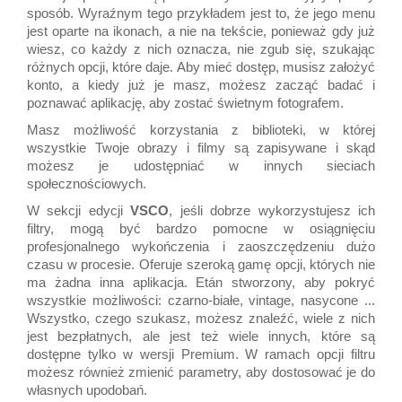
sposób. Wyraźnym tego przykładem jest to, że jego menu
jest oparte na ikonach, a nie na tekście, ponieważ gdy już
wiesz, co każdy z nich oznacza, nie zgub się, szukając
różnych opcji, które daje. Aby mieć dostęp, musisz założyć
konto, a kiedy już je masz, możesz zacząć badać i
poznawać aplikację, aby zostać świetnym fotografem.
Masz możliwość korzystania z biblioteki, w której
wszystkie Twoje obrazy i filmy są zapisywane i skąd
możesz je udostępniać w innych sieciach
społecznościowych.
W sekcji edycji
VSCO
, jeśli dobrze wykorzystujesz ich
filtry, mogą być bardzo pomocne w osiągnięciu
profesjonalnego wykończenia i zaoszczędzeniu dużo
czasu w procesie. Oferuje szeroką gamę opcji, których nie
ma żadna inna aplikacja. Etán stworzony, aby pokryć
wszystkie możliwości: czarno-białe, vintage, nasycone ...
Wszystko, czego szukasz, możesz znaleźć, wiele z nich
jest bezpłatnych, ale jest też wiele innych, które są
dostępne tylko w wersji Premium. W ramach opcji filtru
możesz również zmienić parametry, aby dostosować je do
własnych upodobań.