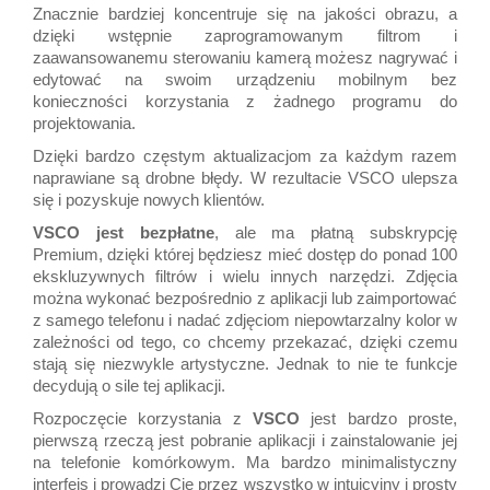
Znacznie bardziej koncentruje się na jakości obrazu, a
dzięki wstępnie zaprogramowanym filtrom i
zaawansowanemu sterowaniu kamerą możesz nagrywać i
edytować na swoim urządzeniu mobilnym bez
konieczności korzystania z żadnego programu do
projektowania.
Dzięki bardzo częstym aktualizacjom za każdym razem
naprawiane są drobne błędy. W rezultacie VSCO ulepsza
się i pozyskuje nowych klientów.
VSCO jest bezpłatne
, ale ma płatną subskrypcję
Premium, dzięki której będziesz mieć dostęp do ponad 100
ekskluzywnych filtrów i wielu innych narzędzi. Zdjęcia
można wykonać bezpośrednio z aplikacji lub zaimportować
z samego telefonu i nadać zdjęciom niepowtarzalny kolor w
zależności od tego, co chcemy przekazać, dzięki czemu
stają się niezwykle artystyczne. Jednak to nie te funkcje
decydują o sile tej aplikacji.
Rozpoczęcie korzystania z
VSCO
jest bardzo proste,
pierwszą rzeczą jest pobranie aplikacji i zainstalowanie jej
na telefonie komórkowym. Ma bardzo minimalistyczny
interfejs i prowadzi Cię przez wszystko w intuicyjny i prosty