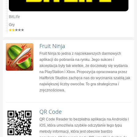
BitLife
Gry
Fruit Ninja
Fruit Ninja to jedna z najciekawszych darmowych
aplikacji do pobrania na rynku. Jego sukces i
akceptacja były tak wielkie, że doczekały się wydania
na PlayStation i Xbox. Propozycja opracowana przez
Halfbrick Studios zachęca nas do wycinania szablą jak
największej liczby owoców. To gra strategiczna i
zręcznościowa.
QR Code
QR Code Reader to bezpłatna aplikacja na Androida i
iOS, która umożliwia szybkie odczytanie tego typu
metody informacji, która jest obecnie bardzo